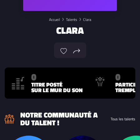
Accueil
Talents
Clara
CLARA
0
0
TITRE POSTÉ
PARTICIP
SUR LE MUR DU SON
TREMPLIN
NOTRE COMMUNAUTÉ A
Tous les talents
DU TALENT !