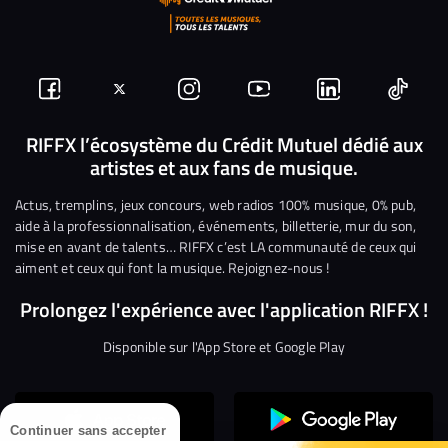
Suivez-
Suivez-
Nous
Nous
Nous
Nous
nous
nous
rejoindre
rejoindre
rejoindre
rejoi
RIFFX l’écosystème du Crédit Mutuel dédié aux
artistes et aux fans de musique.
sur
sur
sur
sur
sur
sur
Facebook
Twitter
Instagram
YouTube
Linkedin
Tikto
Actus, tremplins, jeux concours, web radios 100% musique, 0% pub,
aide à la professionnalisation, événements, billetterie, mur du son,
mise en avant de talents… RIFFX c’est LA communauté de ceux qui
aiment et ceux qui font la musique. Rejoignez-nous !
Prolongez l'expérience avec l'application RIFFX !
Disponible sur l'App Store et Google Play
Continuer sans accepter