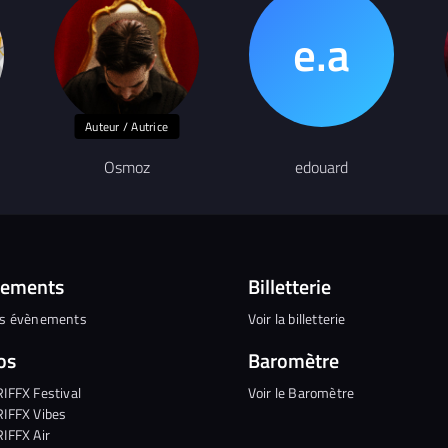
Auteur / Autrice
Osmoz
edouard
nements
Billetterie
es évènements
Voir la billetterie
os
Baromètre
RIFFX Festival
Voir le Baromètre
RIFFX Vibes
RIFFX Air