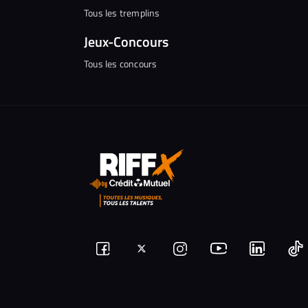
Tous les tremplins
Jeux-Concours
Tous les concours
Suivez-
Suivez-
Nous
Nous
N
Nous
nous
rejoindre
rejoindr
nous
rejoindre
r
sur
sur
sur
sur
sur
s