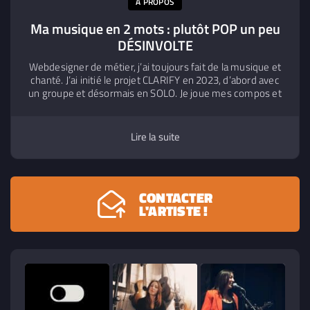
A PROPOS
Ma musique en 2 mots : plutôt POP un peu
DÉSINVOLTE
Webdesigner de métier, j’ai toujours fait de la musique et
chanté. J’ai initié le projet CLARIFY en 2023, d’abord avec
un groupe et désormais en SOLO. Je joue mes compos et
quelques reprises et adaptations personnelles. Avec : MPC
live, guitare électrique, ukulélé, une voix, un micro et let's
go ! Une seule envie, un seul projet : PARTAGER la
Lire la suite
musique !
CONTACTER
L'ARTISTE !