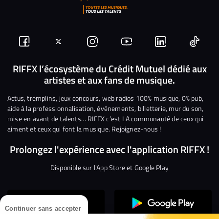
Suivez-
Suivez-
Nous
Nous
Nous
Nous
nous
nous
rejoindre
rejoindre
rejoindre
rejoi
RIFFX l’écosystème du Crédit Mutuel dédié aux
artistes et aux fans de musique.
sur
sur
sur
sur
sur
sur
Facebook
Twitter
Instagram
YouTube
Linkedin
Tikto
Actus, tremplins, jeux concours, web radios 100% musique, 0% pub,
aide à la professionnalisation, événements, billetterie, mur du son,
mise en avant de talents… RIFFX c’est LA communauté de ceux qui
aiment et ceux qui font la musique. Rejoignez-nous !
Prolongez l'expérience avec l'application RIFFX !
Disponible sur l'App Store et Google Play
Continuer sans accepter