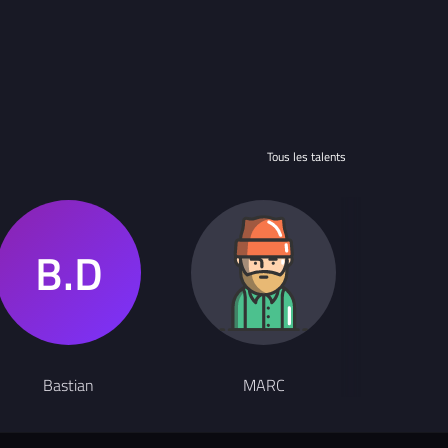
Tous les talents
Chanteur
Bastian
MARC
laure