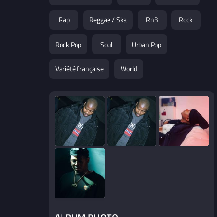
Rap
Reggae / Ska
RnB
Rock
Rock Pop
Soul
Urban Pop
Variété française
World