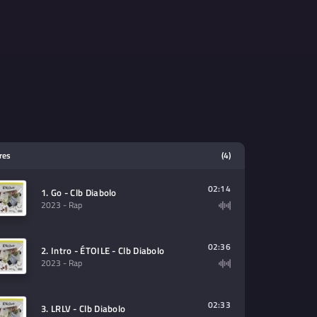
tres
(4)
02:14
1. Go - Clb Diabolo
2023
- Rap
02:36
2. Intro - ÉTOILE - Clb Diabolo
2023
- Rap
02:33
3. LRLV - Clb Diabolo