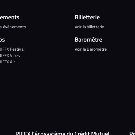
nements
Billetterie
es évènements
Voir la billetterie
os
Baromètre
RIFFX Festival
Voir le Baromètre
RIFFX Vibes
RIFFX Air
RIFFX l’écosystème du Crédit Mutuel
Pr