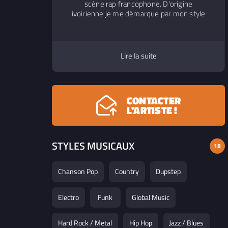
scène rap francophone. D’origine
ivoirienne je me démarque par mon style
de rap, mon charisme et ma détermination.
Je suis un artiste qui touche à tout les
styles musicaux et qui ne se fixe pas à un
seul style donc très polyvalent. J’aime les
Lire la suite
challenges, la musique est une passion
depuis mon plus jeune âge et j’aime la faire
partager autour de moi.
CONTACTER
L'ARTISTE !
STYLES MUSICAUX
18
Chanson Pop
Country
Dupstep
Electro
Funk
Global Music
Hard Rock / Metal
Hip Hop
Jazz / Blues