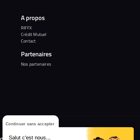
A propos
RIFFX
Crédit Mutuel
Contact
Partenaires
Nos partenaires
Continuer sans accepter
olongez l'expérience avec l'application
Salut c'est nous...