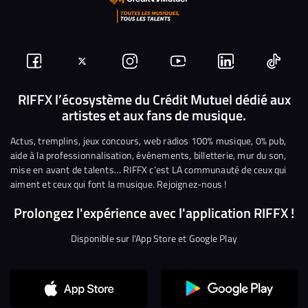
Suivez-
Suivez-
Nous
Nous
Nous
Nous
nous
nous
rejoindre
rejoindre
rejoindre
rejoi
RIFFX l’écosystème du Crédit Mutuel dédié aux
artistes et aux fans de musique.
sur
sur
sur
sur
sur
sur
Facebook
Twitter
Instagram
YouTube
Linkedin
Tikto
Actus, tremplins, jeux concours, web radios 100% musique, 0% pub,
aide à la professionnalisation, événements, billetterie, mur du son,
mise en avant de talents… RIFFX c’est LA communauté de ceux qui
aiment et ceux qui font la musique. Rejoignez-nous !
Prolongez l'expérience avec l'application RIFFX !
Disponible sur l'App Store et Google Play