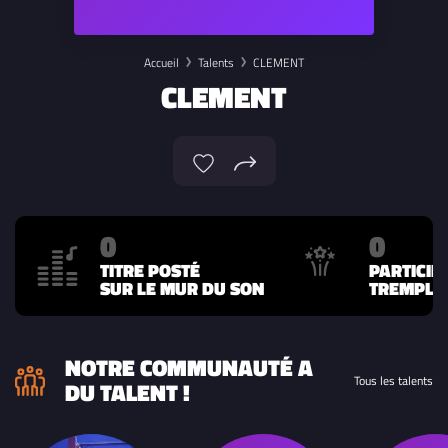
Accueil
Talents
CLEMENT
CLEMENT
0
0
TITRE POSTÉ
PARTICIP
SUR LE MUR DU SON
TREMPLIN
NOTRE COMMUNAUTÉ A
Tous les talents
DU TALENT !