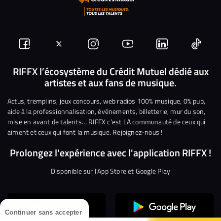
Suivez-
Suivez-
Nous
Nous
Nous
Nous
nous
nous
rejoindre
rejoindre
rejoindre
rejoi
RIFFX l’écosystème du Crédit Mutuel dédié aux
artistes et aux fans de musique.
sur
sur
sur
sur
sur
sur
Facebook
Twitter
Instagram
YouTube
Linkedin
Tikto
Actus, tremplins, jeux concours, web radios 100% musique, 0% pub,
aide à la professionnalisation, événements, billetterie, mur du son,
mise en avant de talents… RIFFX c’est LA communauté de ceux qui
aiment et ceux qui font la musique. Rejoignez-nous !
Prolongez l'expérience avec l'application RIFFX !
Disponible sur l'App Store et Google Play
Continuer sans accepter