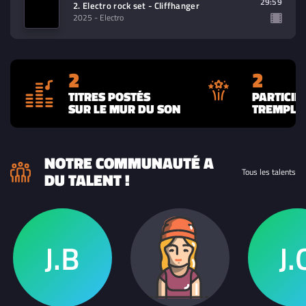
29:59
2. Electro rock set - Cliffhanger
2025
- Electro
2
2
TITRES POSTÉS
PARTICIP
SUR LE MUR DU SON
TREMPLIN
NOTRE COMMUNAUTÉ A
Tous les talents
DU TALENT !