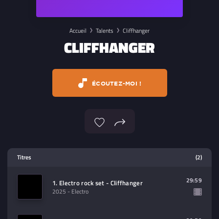
Accueil
Talents
Cliffhanger
CLIFFHANGER
ÉCOUTEZ-MOI !
Lecteur multimedia
Titres
(2)
Sélectionnez dans la playlist un
contenu à lire (audio/video)
29:59
1. Electro rock set - Cliffhanger
2025
- Electro