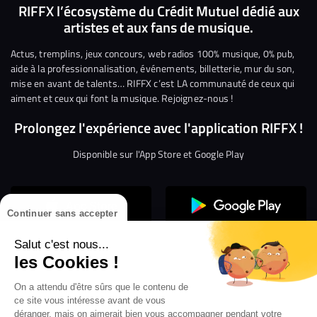
nous
nous
rejoindre
rejoindre
rejoindre
rejoi
RIFFX l’écosystème du Crédit Mutuel dédié aux
artistes et aux fans de musique.
sur
sur
sur
sur
sur
sur
Facebook
Twitter
Instagram
YouTube
Linkedin
Tikto
Actus, tremplins, jeux concours, web radios 100% musique, 0% pub,
aide à la professionnalisation, événements, billetterie, mur du son,
mise en avant de talents… RIFFX c’est LA communauté de ceux qui
aiment et ceux qui font la musique. Rejoignez-nous !
Prolongez l'expérience avec l'application RIFFX !
Disponible sur l'App Store et Google Play
Continuer sans accepter
Salut c'est nous...
les Cookies !
On a attendu d'être sûrs que le contenu de
Confidentialité
Gestion des cookies
ce site vous intéresse avant de vous
Conditions générales d’utilisation
Mentions légales
déranger, mais on aimerait bien vous accompagner pendant votre