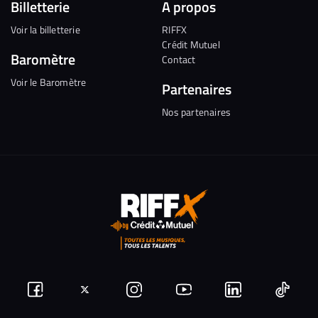
Billetterie
A propos
Voir la billetterie
RIFFX
Crédit Mutuel
Baromètre
Contact
Voir le Baromètre
Partenaires
Nos partenaires
Suivez-
Suivez-
Nous
Nous
Nous
Nous