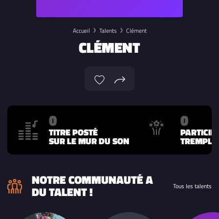
Accueil
Talents
Clément
CLÉMENT
0
0
TITRE POSTÉ
PARTICIP
SUR LE MUR DU SON
TREMPLIN
NOTRE COMMUNAUTÉ A
Tous les talents
DU TALENT !