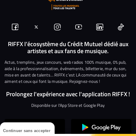
Suivez-
Suivez-
Nous
Nous
Nous
Nous
nous
nous
rejoindre
rejoindre
rejoindre
rejoi
RIFFX l’écosystème du Crédit Mutuel dédié aux
artistes et aux fans de musique.
sur
sur
sur
sur
sur
sur
Facebook
Twitter
Instagram
YouTube
Linkedin
Tikto
Actus, tremplins, jeux concours, web radios 100% musique, 0% pub,
aide à la professionnalisation, événements, billetterie, mur du son,
mise en avant de talents… RIFFX c’est LA communauté de ceux qui
aiment et ceux qui font la musique. Rejoignez-nous !
Prolongez l'expérience avec l'application RIFFX !
Disponible sur l'App Store et Google Play
Continuer sans accepter