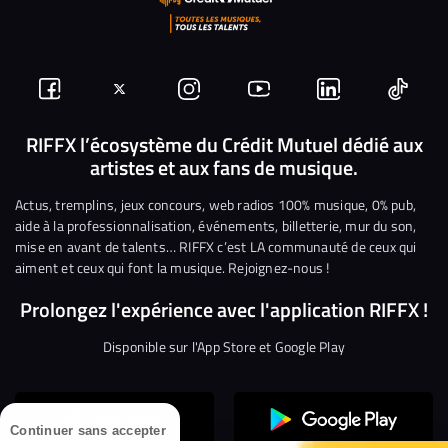
Suivez-
Suivez-
Nous
Nous
Nous
Nous
nous
nous
rejoindre
rejoindre
rejoindre
rejoi
RIFFX l’écosystème du Crédit Mutuel dédié aux
artistes et aux fans de musique.
sur
sur
sur
sur
sur
sur
Facebook
Twitter
Instagram
YouTube
Linkedin
Tikto
Actus, tremplins, jeux concours, web radios 100% musique, 0% pub,
aide à la professionnalisation, événements, billetterie, mur du son,
mise en avant de talents… RIFFX c’est LA communauté de ceux qui
aiment et ceux qui font la musique. Rejoignez-nous !
Prolongez l'expérience avec l'application RIFFX !
Disponible sur l'App Store et Google Play
Continuer sans accepter