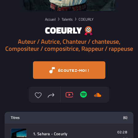
Accueil
Talents
COEURLY
COEURLY
Auteur / Autrice, Chanteur / chanteuse,
Compositeur / compositrice, Rappeur / rappeuse
ÉCOUTEZ-MOI !
Lecteur multimedia
Titres
(6)
Sélectionnez dans la playlist un
contenu à lire (audio/video)
02:28
1. Sahara - Coeurly