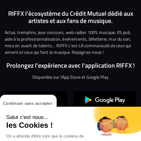
Suivez-
Suivez-
Nous
Nous
Nous
Nous
nous
nous
rejoindre
rejoindre
rejoindre
rejoi
RIFFX l’écosystème du Crédit Mutuel dédié aux
artistes et aux fans de musique.
sur
sur
sur
sur
sur
sur
Facebook
Twitter
Instagram
YouTube
Linkedin
Tikto
Actus, tremplins, jeux concours, web radios 100% musique, 0% pub,
aide à la professionnalisation, événements, billetterie, mur du son,
mise en avant de talents… RIFFX c’est LA communauté de ceux qui
aiment et ceux qui font la musique. Rejoignez-nous !
Prolongez l'expérience avec l'application RIFFX !
Disponible sur l'App Store et Google Play
Continuer sans accepter
Salut c'est nous...
les Cookies !
Confidentialité
Gestion des cookies
On a attendu d'être sûrs que le contenu de