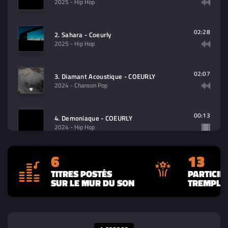
2025
- Hip Hop
02:28
2. Sahara - Coeurly
2025
- Hip Hop
02:07
3. Diamant Acoustique - COEURLY
2024
- Chanson Pop
00:13
4. Demoniaque - COEURLY
2024
- Hip Hop
6
13
02:09
5. Alaska - COEURLY
2024
- Pop
TITRES POSTÉS
PARTICIP
SUR LE MUR DU SON
TREMPLIN
03:11
6. DIAMANT - Coeurly
2024
- Pop