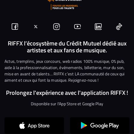
Suivez-
Suivez-
Nous
Nous
Nous
Nous
nous
nous
rejoindre
rejoindre
rejoindre
rejoi
RIFFX l’écosystème du Crédit Mutuel dédié aux
artistes et aux fans de musique.
sur
sur
sur
sur
sur
sur
Facebook
Twitter
Instagram
YouTube
Linkedin
Tikto
Actus, tremplins, jeux concours, web radios 100% musique, 0% pub,
aide à la professionnalisation, événements, billetterie, mur du son,
mise en avant de talents… RIFFX c’est LA communauté de ceux qui
aiment et ceux qui font la musique. Rejoignez-nous !
Prolongez l'expérience avec l'application RIFFX !
Disponible sur l'App Store et Google Play