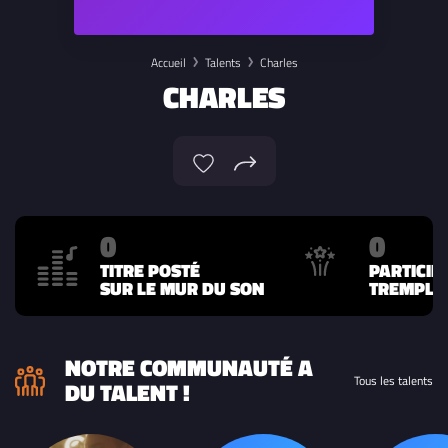
Accueil
Talents
Charles
CHARLES
0
0
TITRE POSTÉ
PARTICIP
SUR LE MUR DU SON
TREMPLIN
NOTRE COMMUNAUTÉ A
Tous les talents
DU TALENT !