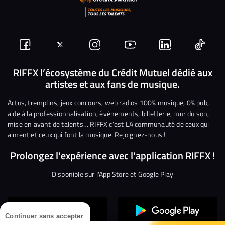
Suivez-
Suivez-
Nous
Nous
Nous
Nous
nous
nous
rejoindre
rejoindre
rejoindre
rejoi
RIFFX l’écosystème du Crédit Mutuel dédié aux
artistes et aux fans de musique.
sur
sur
sur
sur
sur
sur
Facebook
Twitter
Instagram
YouTube
Linkedin
Tikto
Actus, tremplins, jeux concours, web radios 100% musique, 0% pub,
aide à la professionnalisation, événements, billetterie, mur du son,
mise en avant de talents… RIFFX c’est LA communauté de ceux qui
aiment et ceux qui font la musique. Rejoignez-nous !
Prolongez l'expérience avec l'application RIFFX !
Disponible sur l'App Store et Google Play
Continuer sans accepter