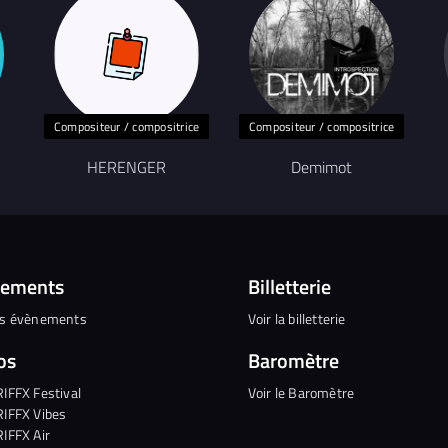
Compositeur / compositrice
Compositeur / compositrice
HERENGER
Demimot
nements
Billetterie
es évènements
Voir la billetterie
os
Baromètre
RIFFX Festival
Voir le Baromètre
RIFFX Vibes
RIFFX Air