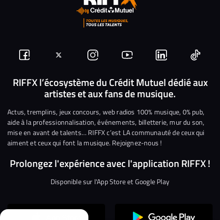
Suivez-
Suivez-
Nous
Nous
Nous
Nous
nous
nous
rejoindre
rejoindre
rejoindre
rejoi
RIFFX l’écosystème du Crédit Mutuel dédié aux
artistes et aux fans de musique.
sur
sur
sur
sur
sur
sur
Facebook
Twitter
Instagram
YouTube
Linkedin
Tikto
Actus, tremplins, jeux concours, web radios 100% musique, 0% pub,
aide à la professionnalisation, événements, billetterie, mur du son,
mise en avant de talents… RIFFX c’est LA communauté de ceux qui
aiment et ceux qui font la musique. Rejoignez-nous !
Prolongez l'expérience avec l'application RIFFX !
Disponible sur l'App Store et Google Play