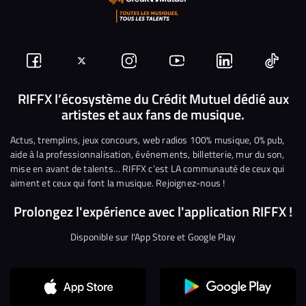
Suivez-
Suivez-
Nous
Nous
Nous
Nous
nous
nous
rejoindre
rejoindre
rejoindre
rejoi
RIFFX l’écosystème du Crédit Mutuel dédié aux
artistes et aux fans de musique.
sur
sur
sur
sur
sur
sur
Facebook
Twitter
Instagram
YouTube
Linkedin
Tikto
Actus, tremplins, jeux concours, web radios 100% musique, 0% pub,
aide à la professionnalisation, événements, billetterie, mur du son,
mise en avant de talents… RIFFX c’est LA communauté de ceux qui
aiment et ceux qui font la musique. Rejoignez-nous !
Prolongez l'expérience avec l'application RIFFX !
Disponible sur l'App Store et Google Play
Continuer sans accepter