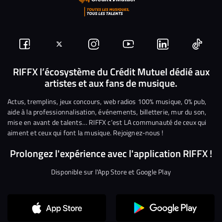
Suivez-
Suivez-
Nous
Nous
Nous
Nous
nous
nous
rejoindre
rejoindre
rejoindre
rejoi
RIFFX l’écosystème du Crédit Mutuel dédié aux
artistes et aux fans de musique.
sur
sur
sur
sur
sur
sur
Facebook
Twitter
Instagram
YouTube
Linkedin
Tikto
Actus, tremplins, jeux concours, web radios 100% musique, 0% pub,
aide à la professionnalisation, événements, billetterie, mur du son,
mise en avant de talents… RIFFX c’est LA communauté de ceux qui
aiment et ceux qui font la musique. Rejoignez-nous !
Prolongez l'expérience avec l'application RIFFX !
Disponible sur l'App Store et Google Play