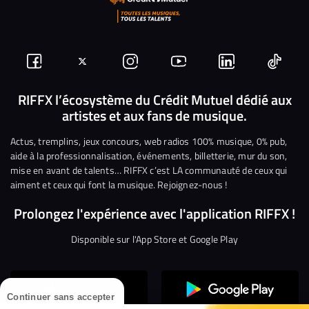
Suivez-
Suivez-
Nous
Nous
Nous
Nous
nous
nous
rejoindre
rejoindre
rejoindre
rejoi
RIFFX l’écosystème du Crédit Mutuel dédié aux
artistes et aux fans de musique.
sur
sur
sur
sur
sur
sur
Facebook
Twitter
Instagram
YouTube
Linkedin
Tikto
Actus, tremplins, jeux concours, web radios 100% musique, 0% pub,
aide à la professionnalisation, événements, billetterie, mur du son,
mise en avant de talents… RIFFX c’est LA communauté de ceux qui
aiment et ceux qui font la musique. Rejoignez-nous !
Prolongez l'expérience avec l'application RIFFX !
Disponible sur l'App Store et Google Play
Continuer sans accepter