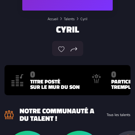
Accueil
Talents
Cyril
CYRIL
0
0
TITRE POSTÉ
PARTICIP
SUR LE MUR DU SON
TREMPLIN
NOTRE COMMUNAUTÉ A
Tous les talents
DU TALENT !