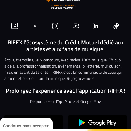
Suivez-
Suivez-
Nous
Nous
Nous
Nous
nous
nous
rejoindre
rejoindre
rejoindre
rejoi
RIFFX l’écosystème du Crédit Mutuel dédié aux
artistes et aux fans de musique.
sur
sur
sur
sur
sur
sur
Facebook
Twitter
Instagram
YouTube
Linkedin
Tikto
Actus, tremplins, jeux concours, web radios 100% musique, 0% pub,
aide à la professionnalisation, événements, billetterie, mur du son,
mise en avant de talents… RIFFX c’est LA communauté de ceux qui
aiment et ceux qui font la musique. Rejoignez-nous !
Prolongez l'expérience avec l'application RIFFX !
Disponible sur l'App Store et Google Play
Continuer sans accepter