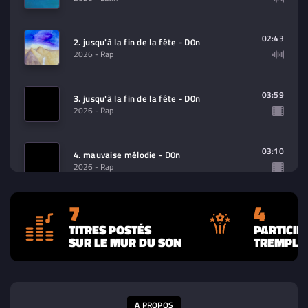
02:43
2. jusqu'à la fin de la fête - D0n
2026
- Rap
03:59
3. jusqu'à la fin de la fête - D0n
2026
- Rap
03:10
4. mauvaise mélodie - D0n
2026
- Rap
7
4
02:57
5. be!!e - D0n
2026
- Latin
TITRES POSTÉS
PARTICIP
SUR LE MUR DU SON
TREMPLIN
03:15
6. roni - D0n
2026
- Rap
A PROPOS