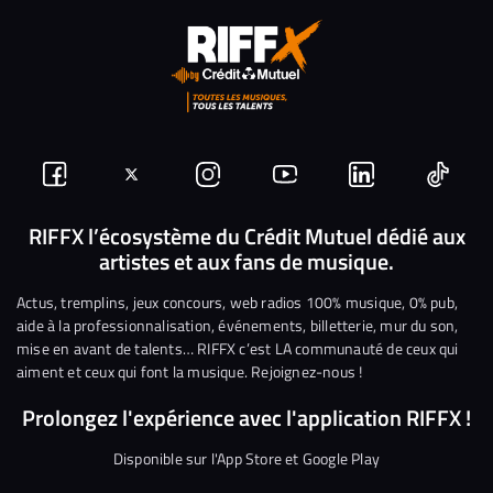
Suivez-
Suivez-
Nous
Nous
Nous
Nous
nous
nous
rejoindre
rejoindre
rejoindre
rejoi
RIFFX l’écosystème du Crédit Mutuel dédié aux
artistes et aux fans de musique.
sur
sur
sur
sur
sur
sur
Facebook
Twitter
Instagram
YouTube
Linkedin
Tikto
Actus, tremplins, jeux concours, web radios 100% musique, 0% pub,
aide à la professionnalisation, événements, billetterie, mur du son,
mise en avant de talents… RIFFX c’est LA communauté de ceux qui
aiment et ceux qui font la musique. Rejoignez-nous !
Prolongez l'expérience avec l'application RIFFX !
Disponible sur l'App Store et Google Play