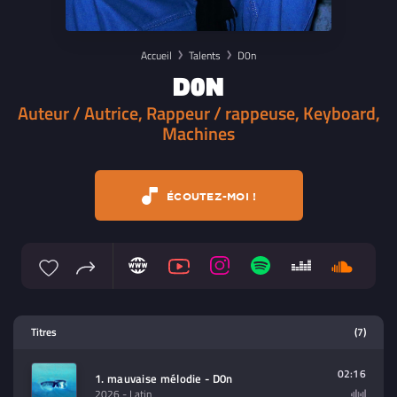
Accueil
Talents
D0n
D0N
Auteur / Autrice, Rappeur / rappeuse, Keyboard,
Machines
ÉCOUTEZ-MOI !
Lecteur multimedia
Titres
(7)
Sélectionnez dans la playlist un
contenu à lire (audio/video)
02:16
1. mauvaise mélodie - D0n
2026
- Latin