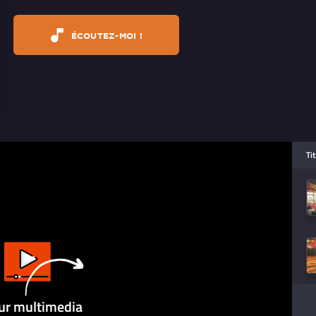
ÉCOUTEZ-MOI !
Ti
ur multimedia