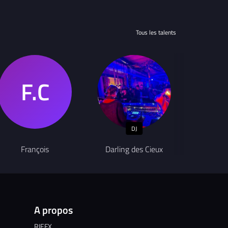
Tous les talents
DJ
Chanteur
François
Darling des Cieux
O
A propos
RIFFX