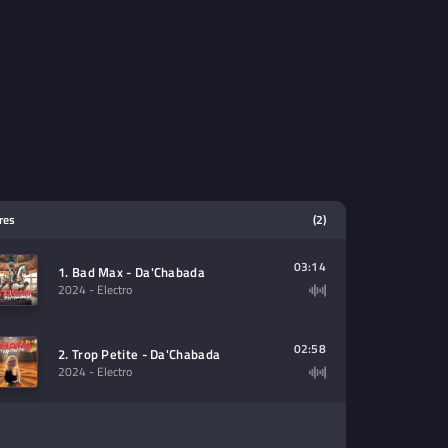
tres
(2)
03:14
1. Bad Max - Da'Chabada
2024
- Electro
02:58
2. Trop Petite - Da'Chabada
2024
- Electro