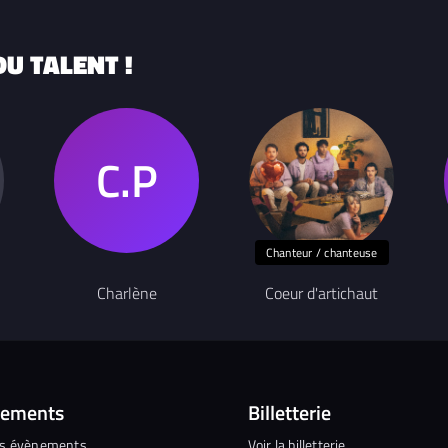
U TALENT !
Chanteur / chanteuse
Charlène
Coeur d'artichaut
nements
Billetterie
es évènements
Voir la billetterie