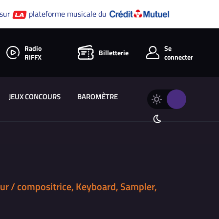
 sur
plateforme musicale du
Radio
Se
Billetterie
RIFFX
connecter
JEUX CONCOURS
BAROMÈTRE
Changer
Thème
le
clair
thème
Thème
de
sombre
RIFFX
ur / compositrice, Keyboard, Sampler,