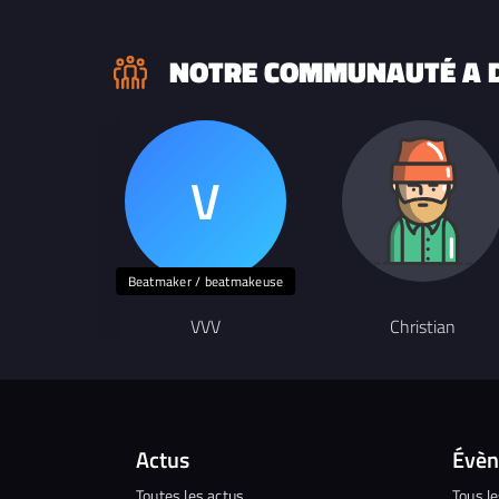
NOTRE COMMUNAUTÉ A D
Beatmaker / beatmakeuse
VVV
Christian
Actus
Évè
Toutes les actus
Tous l