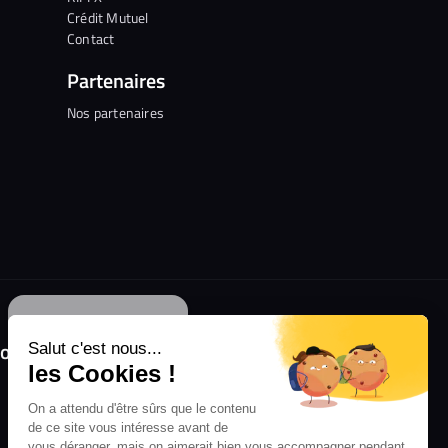
Crédit Mutuel
Contact
Partenaires
Nos partenaires
Continuer sans accepter
olongez l'expérience avec l'application
Salut c'est nous...
RIFFX !
les Cookies !
Disponible sur l'App Store et Google Play
On a attendu d'être sûrs que le contenu
de ce site vous intéresse avant de
vous déranger, mais on aimerait bien vous accompagner pendant