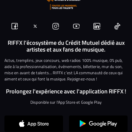
Suivez-
Suivez-
Nous
Nous
Nous
Nous
nous
nous
rejoindre
rejoindre
rejoindre
rejoi
RIFFX l’écosystème du Crédit Mutuel dédié aux
artistes et aux fans de musique.
sur
sur
sur
sur
sur
sur
Facebook
Twitter
Instagram
YouTube
Linkedin
Tikto
Actus, tremplins, jeux concours, web radios 100% musique, 0% pub,
aide à la professionnalisation, événements, billetterie, mur du son,
mise en avant de talents… RIFFX c’est LA communauté de ceux qui
aiment et ceux qui font la musique. Rejoignez-nous !
Prolongez l'expérience avec l'application RIFFX !
Disponible sur l'App Store et Google Play