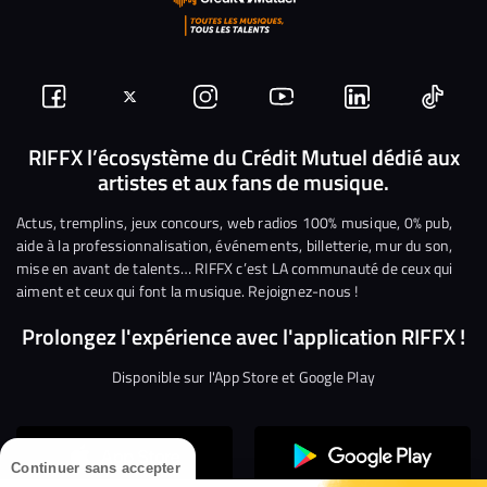
Suivez-
Suivez-
Nous
Nous
Nous
Nous
nous
nous
rejoindre
rejoindre
rejoindre
rejoi
RIFFX l’écosystème du Crédit Mutuel dédié aux
artistes et aux fans de musique.
sur
sur
sur
sur
sur
sur
Facebook
Twitter
Instagram
YouTube
Linkedin
Tikto
Actus, tremplins, jeux concours, web radios 100% musique, 0% pub,
aide à la professionnalisation, événements, billetterie, mur du son,
mise en avant de talents… RIFFX c’est LA communauté de ceux qui
aiment et ceux qui font la musique. Rejoignez-nous !
Prolongez l'expérience avec l'application RIFFX !
Disponible sur l'App Store et Google Play
Continuer sans accepter