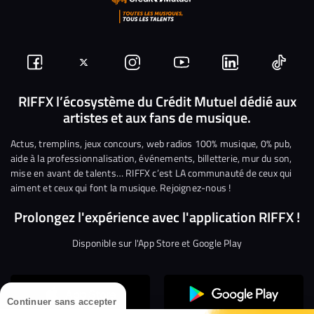
Suivez-
Suivez-
Nous
Nous
Nous
Nous
nous
nous
rejoindre
rejoindre
rejoindre
rejoi
RIFFX l’écosystème du Crédit Mutuel dédié aux
artistes et aux fans de musique.
sur
sur
sur
sur
sur
sur
Facebook
Twitter
Instagram
YouTube
Linkedin
Tikto
Actus, tremplins, jeux concours, web radios 100% musique, 0% pub,
aide à la professionnalisation, événements, billetterie, mur du son,
mise en avant de talents… RIFFX c’est LA communauté de ceux qui
aiment et ceux qui font la musique. Rejoignez-nous !
Prolongez l'expérience avec l'application RIFFX !
Disponible sur l'App Store et Google Play
Continuer sans accepter