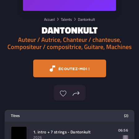
Accueil
Talents
Dantonkult
DANTONKULT
Auteur / Autrice, Chanteur / chanteuse,
Compositeur / compositrice, Guitare, Machines
ÉCOUTEZ-MOI !
Lecteur multimedia
Titres
(2)
Sélectionnez dans la playlist un
contenu à lire (audio/video)
06:56
1. intro + 7 strings - Dantonkult
2026