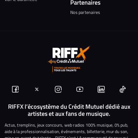
Partenaires
Nos partenaires
Suivez-
Suivez-
Nous
Nous
Nous
Nous
nous
nous
rejoindre
rejoindre
rejoindre
rejoi
RIFFX l’écosystème du Crédit Mutuel dédié aux
artistes et aux fans de musique.
sur
sur
sur
sur
sur
sur
Facebook
Twitter
Instagram
YouTube
Linkedin
Tikto
Actus, tremplins, jeux concours, web radios 100% musique, 0% pub,
aide à la professionnalisation, événements, billetterie, mur du son,
mise en avant de talents… RIFFX c’est LA communauté de ceux qui