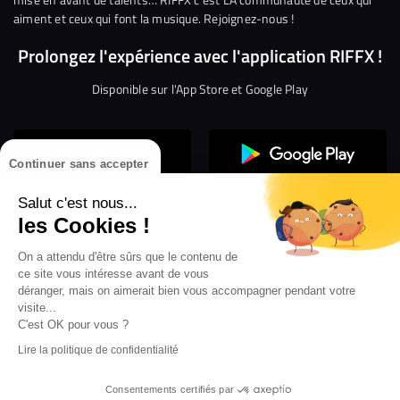
aiment et ceux qui font la musique. Rejoignez-nous !
Prolongez l'expérience avec l'application RIFFX !
Disponible sur l'App Store et Google Play
Continuer sans accepter
Salut c'est nous...
les Cookies !
On a attendu d'être sûrs que le contenu de
Confidentialité
Gestion des cookies
ce site vous intéresse avant de vous
Conditions générales d’utilisation
Mentions légales
déranger, mais on aimerait bien vous accompagner pendant votre
visite...
Aide en ligne
Crédit Mutuel
Inscription
×
ouvrez les webradios RIFFX
C'est OK pour vous ?
Accessibilité : non conforme
ez en exclusivité sur VIBES le titre de la révé
Lire la politique de confidentialité
Politique de divulgation de vulnérabilités
tion RIFFX DJ DROZO, "One More Time" (feat.
er x MC Luana)
Consentements certifiés par