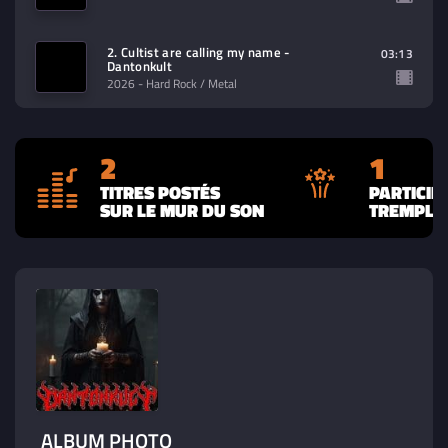
2. Cultist are calling my name -
03:13
Dantonkult
2026
- Hard Rock / Metal
2
1
TITRES POSTÉS
PARTICIP
SUR LE MUR DU SON
TREMPLIN
ALBUM PHOTO