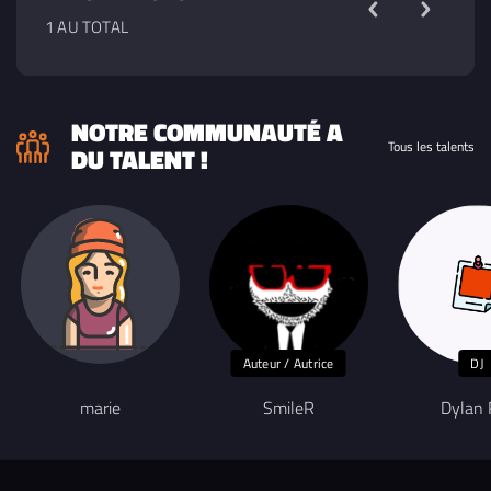
1 AU TOTAL
NOTRE COMMUNAUTÉ A
Tous les talents
DU TALENT !
Auteur / Autrice
DJ
marie
SmileR
Dylan 