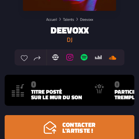
Accueil
Talents
Deevoxx
DEEVOXX
DJ
0
0
TITRE POSTÉ
PARTICIP
SUR LE MUR DU SON
TREMPLIN
CONTACTER
L'ARTISTE !