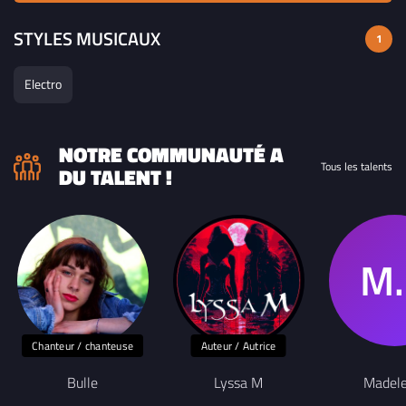
STYLES MUSICAUX
1
Electro
NOTRE COMMUNAUTÉ A
Tous les talents
DU TALENT !
Chanteur / chanteuse
Auteur / Autrice
Bulle
Lyssa M
Madele