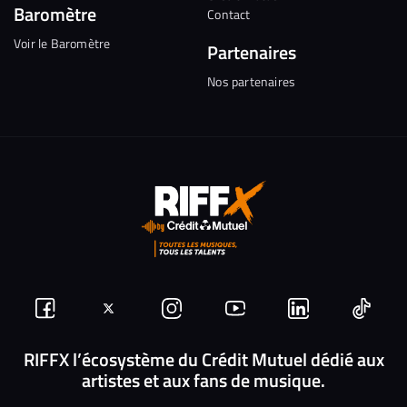
Baromètre
Contact
Voir le Baromètre
Partenaires
Nos partenaires
Suivez-
Suivez-
Nous
Nous
Nous
Nous
nous
nous
rejoindre
rejoindre
rejoindre
rejoi
RIFFX l’écosystème du Crédit Mutuel dédié aux
artistes et aux fans de musique.
sur
sur
sur
sur
sur
sur