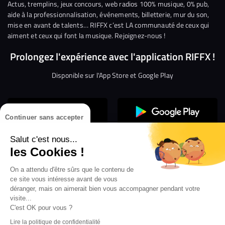
Facebook
Twitter
Instagram
YouTube
Linkedin
Tikto
Actus, tremplins, jeux concours, web radios 100% musique, 0% pub,
aide à la professionnalisation, événements, billetterie, mur du son,
mise en avant de talents… RIFFX c’est LA communauté de ceux qui
aiment et ceux qui font la musique. Rejoignez-nous !
Prolongez l'expérience avec l'application RIFFX !
Disponible sur l'App Store et Google Play
Continuer sans accepter
Salut c'est nous...
les Cookies !
Confidentialité
Gestion des cookies
On a attendu d'être sûrs que le contenu de
ce site vous intéresse avant de vous
Conditions générales d’utilisation
Mentions légales
déranger, mais on aimerait bien vous accompagner pendant votre
visite...
Aide en ligne
Crédit Mutuel
Inscription
×
ouvrez les webradios RIFFX
C'est OK pour vous ?
Accessibilité : non conforme
ez en exclusivité sur VIBES le titre de la révé
Lire la politique de confidentialité