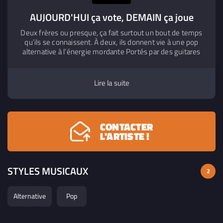
AUJOURD'HUI ça vote, DEMAIN ça joue
Deux frères ou presque, ça fait surtout un bout de temps
qu’ils se connaissent. À deux, ils donnent vie à une pop
alternative à l’énergie mordante Portés par des guitares
électriques, des synthés et des mélodies entêtantes, c’est
dans des ateliers de peintures aphrodisiaques, auprès
d’autostoppeuse charismatique, ou entre libido et
Lire la suite
catastrophe climatique que se dessinent leurs titres. alors
demain ? vous devez avoir deviné
CONTACTER
L'ARTISTE !
STYLES MUSICAUX
2
Alternative
Pop