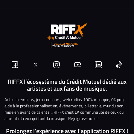
Suivez-
Suivez-
Nous
Nous
Nous
Nous
nous
nous
rejoindre
rejoindre
rejoindre
rejoi
RIFFX l’écosystème du Crédit Mutuel dédié aux
artistes et aux fans de musique.
sur
sur
sur
sur
sur
sur
Facebook
Twitter
Instagram
YouTube
Linkedin
Tikto
Actus, tremplins, jeux concours, web radios 100% musique, 0% pub,
aide à la professionnalisation, événements, billetterie, mur du son,
mise en avant de talents… RIFFX c’est LA communauté de ceux qui
aiment et ceux qui font la musique. Rejoignez-nous !
Prolongez l'expérience avec l'application RIFFX !