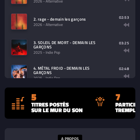
2026
- Alternative
02:53
2. rage - demain les garçons
2026
- Alternative
3. SOLEIL DE MORT - DEMAIN LES
03:25
GARÇONS
2025
- Indie Pop
4. MÉTAL FROID - DEMAIN LES
02:48
GARÇONS
2025
- Indie Pop
5
7
03:06
5. DEPUIS - DEMAIN LES GARÇONS
2025
- Indie Pop
TITRES POSTÉS
PARTICIP
SUR LE MUR DU SON
TREMPLIN
A PROPOS