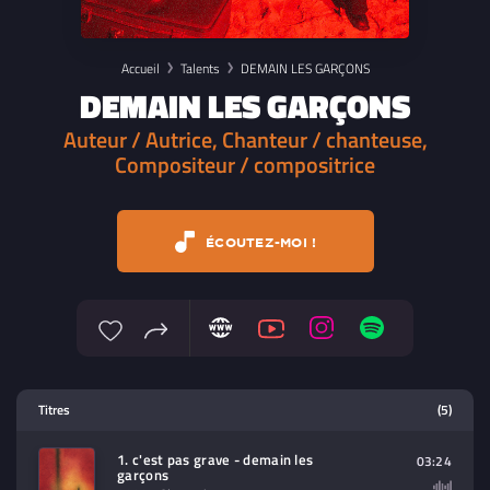
Accueil
Talents
DEMAIN LES GARÇONS
DEMAIN LES GARÇONS
Auteur / Autrice, Chanteur / chanteuse,
Compositeur / compositrice
ÉCOUTEZ-MOI !
Lecteur multimedia
Titres
(5)
Sélectionnez dans la playlist un
contenu à lire (audio/video)
1. c'est pas grave - demain les
03:24
garçons