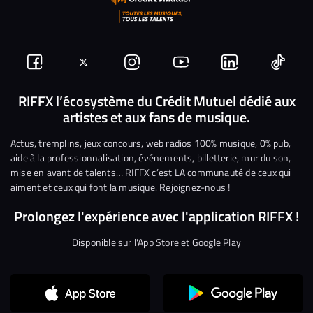
Suivez-
Suivez-
Nous
Nous
Nous
Nous
nous
nous
rejoindre
rejoindre
rejoindre
rejoi
RIFFX l’écosystème du Crédit Mutuel dédié aux
artistes et aux fans de musique.
sur
sur
sur
sur
sur
sur
Facebook
Twitter
Instagram
YouTube
Linkedin
Tikto
Actus, tremplins, jeux concours, web radios 100% musique, 0% pub,
aide à la professionnalisation, événements, billetterie, mur du son,
mise en avant de talents… RIFFX c’est LA communauté de ceux qui
aiment et ceux qui font la musique. Rejoignez-nous !
Prolongez l'expérience avec l'application RIFFX !
Disponible sur l'App Store et Google Play