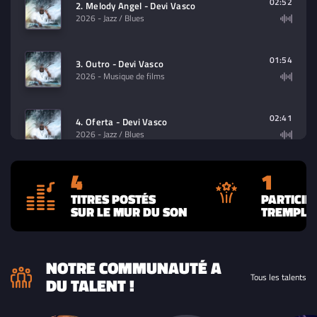
02:52
2. Melody Angel - Devi Vasco
2026
- Jazz / Blues
01:54
3. Outro - Devi Vasco
2026
- Musique de films
02:41
4. Oferta - Devi Vasco
2026
- Jazz / Blues
4
1
TITRES POSTÉS
PARTICIP
SUR LE MUR DU SON
TREMPLIN
NOTRE COMMUNAUTÉ A
Tous les talents
DU TALENT !