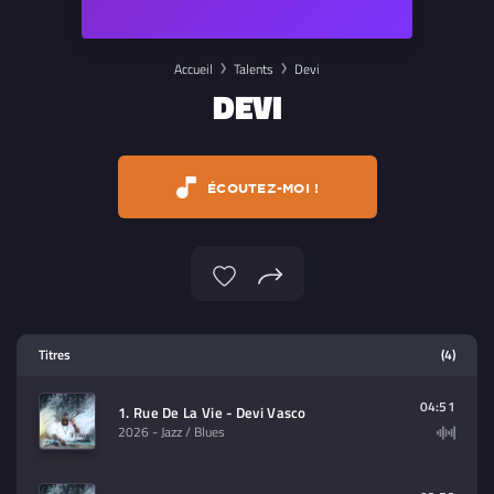
Accueil
Talents
Devi
DEVI
ÉCOUTEZ-MOI !
Lecteur multimedia
Titres
(4)
Sélectionnez dans la playlist un
contenu à lire (audio/video)
04:51
1. Rue De La Vie - Devi Vasco
2026
- Jazz / Blues