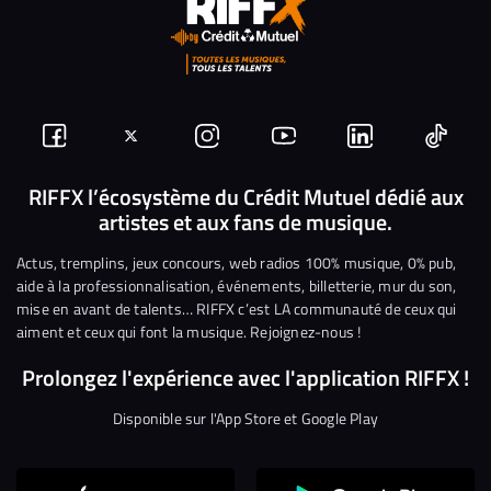
Suivez-
Suivez-
Nous
Nous
Nous
Nous
nous
nous
rejoindre
rejoindre
rejoindre
rejoi
RIFFX l’écosystème du Crédit Mutuel dédié aux
artistes et aux fans de musique.
sur
sur
sur
sur
sur
sur
Facebook
Twitter
Instagram
YouTube
Linkedin
Tikto
Actus, tremplins, jeux concours, web radios 100% musique, 0% pub,
aide à la professionnalisation, événements, billetterie, mur du son,
mise en avant de talents… RIFFX c’est LA communauté de ceux qui
aiment et ceux qui font la musique. Rejoignez-nous !
Prolongez l'expérience avec l'application RIFFX !
Disponible sur l'App Store et Google Play