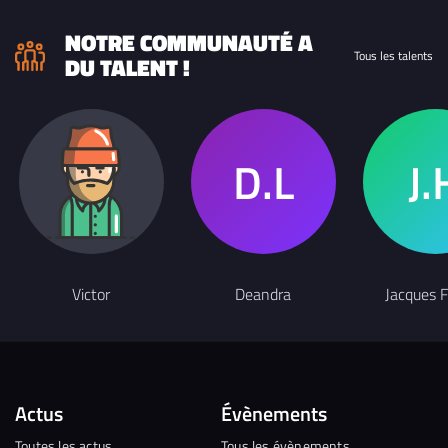
NOTRE COMMUNAUTÉ A
Tous les talents
DU TALENT !
Victor
Deandra
Jacques 
Actus
Évènements
Toutes les actus
Tous les évènements