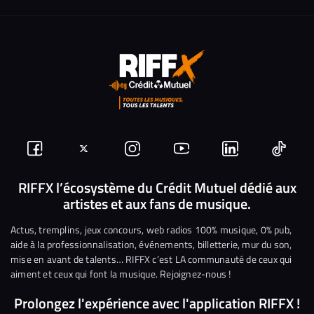
Suivez-
Suivez-
Nous
Nous
Nous
Nous
nous
nous
rejoindre
rejoindre
rejoindre
rejoi
RIFFX l’écosystème du Crédit Mutuel dédié aux
artistes et aux fans de musique.
sur
sur
sur
sur
sur
sur
Facebook
Twitter
Instagram
YouTube
Linkedin
Tikto
Actus, tremplins, jeux concours, web radios 100% musique, 0% pub,
aide à la professionnalisation, événements, billetterie, mur du son,
mise en avant de talents… RIFFX c’est LA communauté de ceux qui
aiment et ceux qui font la musique. Rejoignez-nous !
Prolongez l'expérience avec l'application RIFFX !