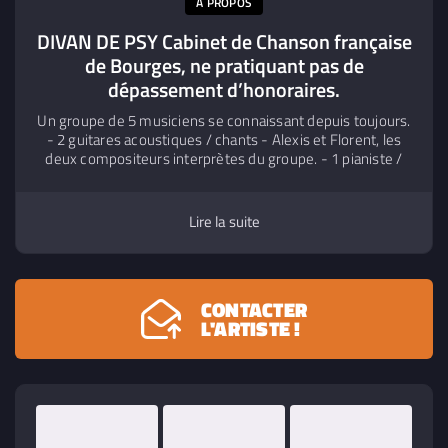
A PROPOS
DIVAN DE PSY Cabinet de Chanson française
de Bourges, ne pratiquant pas de
dépassement d’honoraires.
Un groupe de 5 musiciens se connaissant depuis toujours.
- 2 guitares acoustiques / chants - Alexis et Florent, les
deux compositeurs interprètes du groupe. - 1 pianiste /
voix - Violette, la touche féminine du groupe. - 1 bassiste
- Alexandre, le dernier larron à avoir rejoint le groupe. - 1
batterie - Nicolas, le plus grand malade du groupe. Sortie
Lire la suite
du premier album en Novembre 2019, en auto production
studio et graphisme.
CONTACTER
L'ARTISTE !