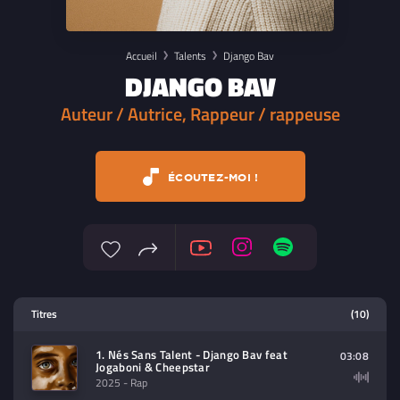
Accueil
Talents
Django Bav
DJANGO BAV
Auteur / Autrice, Rappeur / rappeuse
ÉCOUTEZ-MOI !
Lecteur multimedia
Titres
(10)
Sélectionnez dans la playlist un
contenu à lire (audio/video)
1. Nés Sans Talent - Django Bav feat
03:08
Jogaboni & Cheepstar
2025
- Rap