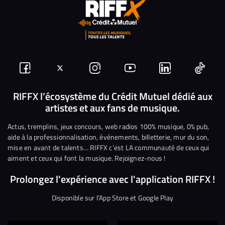
Suivez-
Suivez-
Nous
Nous
Nous
Nous
nous
nous
rejoindre
rejoindre
rejoindre
rejoi
RIFFX l’écosystème du Crédit Mutuel dédié aux
artistes et aux fans de musique.
sur
sur
sur
sur
sur
sur
Facebook
Twitter
Instagram
YouTube
Linkedin
Tikto
Actus, tremplins, jeux concours, web radios 100% musique, 0% pub,
aide à la professionnalisation, événements, billetterie, mur du son,
mise en avant de talents… RIFFX c’est LA communauté de ceux qui
aiment et ceux qui font la musique. Rejoignez-nous !
Prolongez l'expérience avec l'application RIFFX !
Disponible sur l'App Store et Google Play