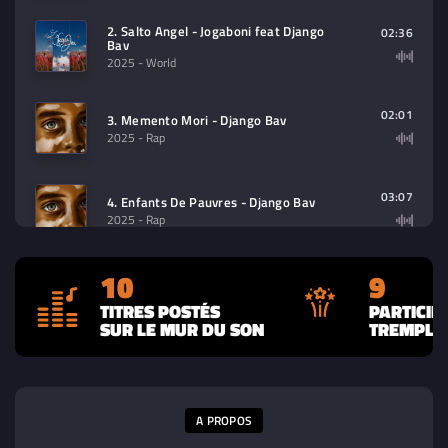
2. Salto Angel - Jogaboni feat Django
02:36
Bav
2025
- World
02:01
3. Memento Mori - Django Bav
2025
- Rap
03:07
4. Enfants De Pauvres - Django Bav
2025
- Rap
10
9
04:19
5. Espérance De Vie - Django Bav
2025
- Rap
TITRES POSTÉS
PARTICIP
SUR LE MUR DU SON
TREMPLIN
6. Fausses Notes - Django Bav feat
04:35
Akams & VOK
2025
- Rap
A PROPOS
7. Nous Contre Le Monde - Django Bav
02:36