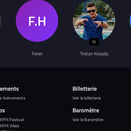
DJ
Feriel
Tristan Kezada
nements
Billetterie
es évènements
Voir la billetterie
os
Baromètre
RIFFX Festival
Voir le Baromètre
RIFFX Vibes