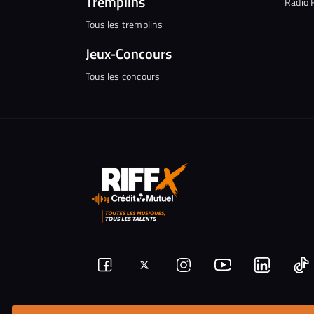
Tremplins
Radio 
Tous les tremplins
Jeux-Concours
Tous les concours
Suivez-
Suivez-
Nous
Nous
N
Nous
nous
rejoindre
rejoindr
nous
rejoindre
r