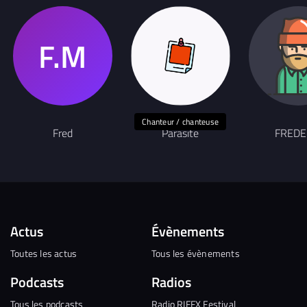
Chanteur / chanteuse
Fred
Parasite
FREDE
Actus
Évènements
Toutes les actus
Tous les évènements
Podcasts
Radios
Tous les podcasts
Radio RIFFX Festival