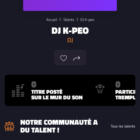
Accueil
Talents
DJ K-peo
DJ K-PEO
DJ
0
0
TITRE POSTÉ
PARTICIP
SUR LE MUR DU SON
TREMPLIN
NOTRE COMMUNAUTÉ A
Tous les talents
DU TALENT !