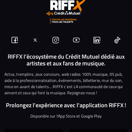
Suivez-
Suivez-
Nous
Nous
Nous
Nous
nous
nous
rejoindre
rejoindre
rejoindre
rejoi
RIFFX l’écosystème du Crédit Mutuel dédié aux
artistes et aux fans de musique.
sur
sur
sur
sur
sur
sur
Facebook
Twitter
Instagram
YouTube
Linkedin
Tikto
Actus, tremplins, jeux concours, web radios 100% musique, 0% pub,
aide à la professionnalisation, événements, billetterie, mur du son,
mise en avant de talents… RIFFX c’est LA communauté de ceux qui
aiment et ceux qui font la musique. Rejoignez-nous !
Prolongez l'expérience avec l'application RIFFX !
Disponible sur l'App Store et Google Play