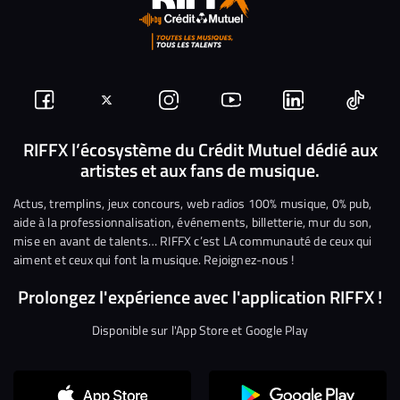
Suivez-
Suivez-
Nous
Nous
Nous
Nous
nous
nous
rejoindre
rejoindre
rejoindre
rejoi
RIFFX l’écosystème du Crédit Mutuel dédié aux
artistes et aux fans de musique.
sur
sur
sur
sur
sur
sur
Facebook
Twitter
Instagram
YouTube
Linkedin
Tikto
Actus, tremplins, jeux concours, web radios 100% musique, 0% pub,
aide à la professionnalisation, événements, billetterie, mur du son,
mise en avant de talents… RIFFX c’est LA communauté de ceux qui
aiment et ceux qui font la musique. Rejoignez-nous !
Prolongez l'expérience avec l'application RIFFX !
Disponible sur l'App Store et Google Play