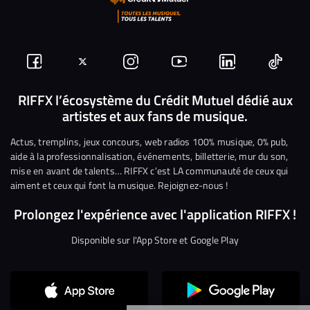
Suivez-
Suivez-
Nous
Nous
Nous
Nous
nous
nous
rejoindre
rejoindre
rejoindre
rejoi
RIFFX l’écosystème du Crédit Mutuel dédié aux
artistes et aux fans de musique.
sur
sur
sur
sur
sur
sur
Facebook
Twitter
Instagram
YouTube
Linkedin
Tikto
Actus, tremplins, jeux concours, web radios 100% musique, 0% pub,
aide à la professionnalisation, événements, billetterie, mur du son,
mise en avant de talents… RIFFX c’est LA communauté de ceux qui
aiment et ceux qui font la musique. Rejoignez-nous !
Prolongez l'expérience avec l'application RIFFX !
Disponible sur l'App Store et Google Play
Continuer sans accepter