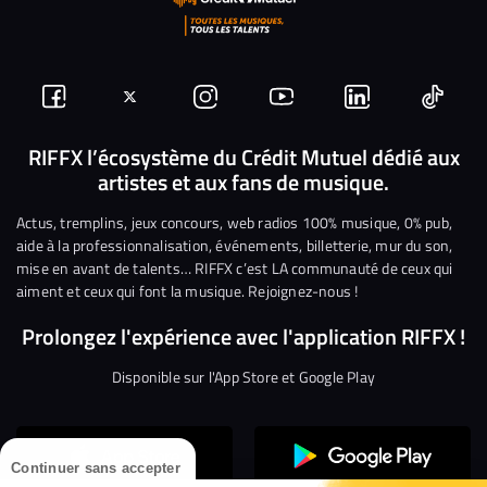
Suivez-
Suivez-
Nous
Nous
Nous
Nous
nous
nous
rejoindre
rejoindre
rejoindre
rejoi
RIFFX l’écosystème du Crédit Mutuel dédié aux
artistes et aux fans de musique.
sur
sur
sur
sur
sur
sur
Facebook
Twitter
Instagram
YouTube
Linkedin
Tikto
Actus, tremplins, jeux concours, web radios 100% musique, 0% pub,
aide à la professionnalisation, événements, billetterie, mur du son,
mise en avant de talents… RIFFX c’est LA communauté de ceux qui
aiment et ceux qui font la musique. Rejoignez-nous !
Prolongez l'expérience avec l'application RIFFX !
Disponible sur l'App Store et Google Play
Continuer sans accepter