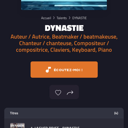
Accueil
Talents
DYNASTIE
DYNASTIE
Auteur / Autrice, Beatmaker / beatmakeuse,
Chanteur / chanteuse, Compositeur /
compositrice, Claviers, Keyboard, Piano
ÉCOUTEZ-MOI !
Lecteur multimedia
Titres
(4)
Sélectionnez dans la playlist un
contenu à lire (audio/video)