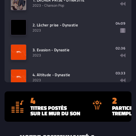
1. LACHER PRISE - DYNASTIE
2023
- Chanson Pop
04:09
2. Lâcher prise - Dynastie
2023
02:36
3. Evasion - Dynastie
2023
03:33
4. Altitude - Dynastie
2023
4
2
TITRES POSTÉS
PARTICIP
SUR LE MUR DU SON
TREMPLIN