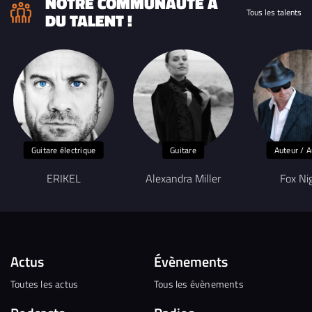
NOTRE COMMUNAUTÉ A
Tous les talents
DU TALENT !
Guitare électrique
Guitare
Auteur / A
ERIKEL
Alexandra Miller
Fox Ni
Actus
Évènements
Toutes les actus
Tous les évènements