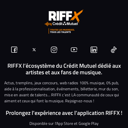
Suivez-
Suivez-
Nous
Nous
Nous
Nous
nous
nous
rejoindre
rejoindre
rejoindre
rejoi
RIFFX l’écosystème du Crédit Mutuel dédié aux
artistes et aux fans de musique.
sur
sur
sur
sur
sur
sur
Facebook
Twitter
Instagram
YouTube
Linkedin
Tikto
Actus, tremplins, jeux concours, web radios 100% musique, 0% pub,
aide à la professionnalisation, événements, billetterie, mur du son,
mise en avant de talents… RIFFX c’est LA communauté de ceux qui
aiment et ceux qui font la musique. Rejoignez-nous !
Prolongez l'expérience avec l'application RIFFX !
Disponible sur l'App Store et Google Play