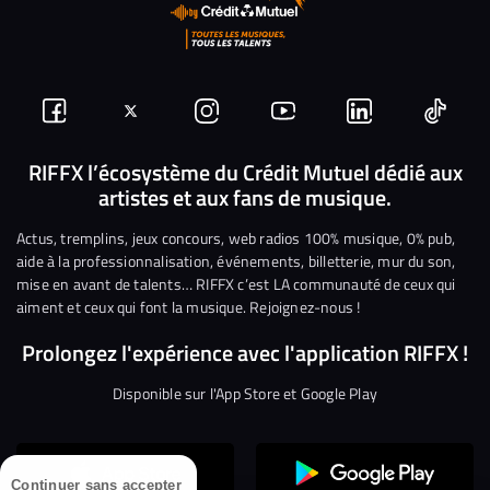
Suivez-
Suivez-
Nous
Nous
Nous
Nous
nous
nous
rejoindre
rejoindre
rejoindre
rejoi
RIFFX l’écosystème du Crédit Mutuel dédié aux
artistes et aux fans de musique.
sur
sur
sur
sur
sur
sur
Facebook
Twitter
Instagram
YouTube
Linkedin
Tikto
Actus, tremplins, jeux concours, web radios 100% musique, 0% pub,
aide à la professionnalisation, événements, billetterie, mur du son,
mise en avant de talents… RIFFX c’est LA communauté de ceux qui
aiment et ceux qui font la musique. Rejoignez-nous !
Prolongez l'expérience avec l'application RIFFX !
Disponible sur l'App Store et Google Play
Continuer sans accepter