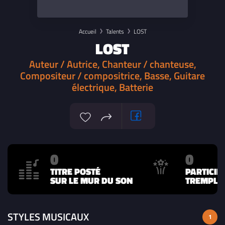
Accueil
Talents
LOST
LOST
Auteur / Autrice, Chanteur / chanteuse,
Compositeur / compositrice, Basse, Guitare
électrique, Batterie
0
0
TITRE POSTÉ
PARTICIP
SUR LE MUR DU SON
TREMPLIN
STYLES MUSICAUX
1