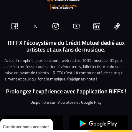
Suivez-
Suivez-
Nous
Nous
Nous
Nous
nous
nous
rejoindre
rejoindre
rejoindre
rejoi
RIFFX l’écosystème du Crédit Mutuel dédié aux
artistes et aux fans de musique.
sur
sur
sur
sur
sur
sur
Facebook
Twitter
Instagram
YouTube
Linkedin
Tikto
Actus, tremplins, jeux concours, web radios 100% musique, 0% pub,
aide à la professionnalisation, événements, billetterie, mur du son,
mise en avant de talents… RIFFX c’est LA communauté de ceux qui
aiment et ceux qui font la musique. Rejoignez-nous !
Prolongez l'expérience avec l'application RIFFX !
Disponible sur l'App Store et Google Play
Continuer sans accepter