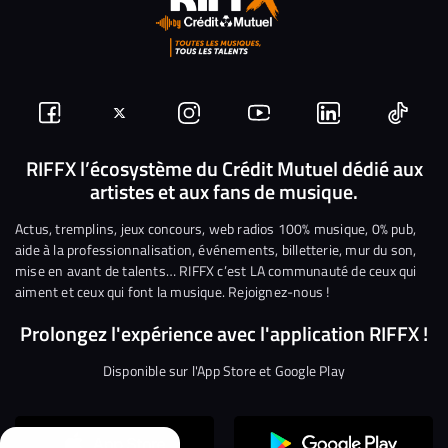
Suivez-
Suivez-
Nous
Nous
Nous
Nous
nous
nous
rejoindre
rejoindre
rejoindre
rejoi
RIFFX l’écosystème du Crédit Mutuel dédié aux
artistes et aux fans de musique.
sur
sur
sur
sur
sur
sur
Facebook
Twitter
Instagram
YouTube
Linkedin
Tikto
Actus, tremplins, jeux concours, web radios 100% musique, 0% pub,
aide à la professionnalisation, événements, billetterie, mur du son,
mise en avant de talents… RIFFX c’est LA communauté de ceux qui
aiment et ceux qui font la musique. Rejoignez-nous !
Prolongez l'expérience avec l'application RIFFX !
Disponible sur l'App Store et Google Play