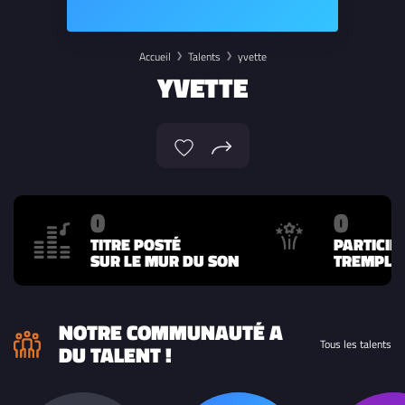
Accueil
Talents
yvette
YVETTE
0
0
TITRE POSTÉ
PARTICIP
SUR LE MUR DU SON
TREMPLIN
NOTRE COMMUNAUTÉ A
Tous les talents
DU TALENT !