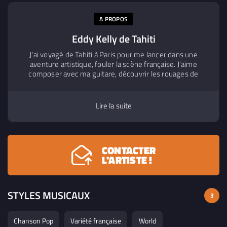
2021
- Variété française
A PROPOS
Eddy Kelly de Tahiti
J'ai voyagé de Tahiti à Paris pour me lancer dans une
aventure artistique, fouler la scène française. J'aime
composer avec ma guitare, découvrir les rouages de
l'arrangement musical sur Logic Pro, mélanger tous les
sons qui m'influencent, en français, anglais et tahitien.
Vous avez pu me voir sur scène dans le rôle du prince
Lire la suite
dans la comédie musicale La petite sirène par The Musical
Production, ou sur France 2 dans le rôle de Teva, dans la
dernière reine de Tahiti.
CONTACTER
L'ARTISTE !
STYLES MUSICAUX
3
Chanson Pop
Variété française
World