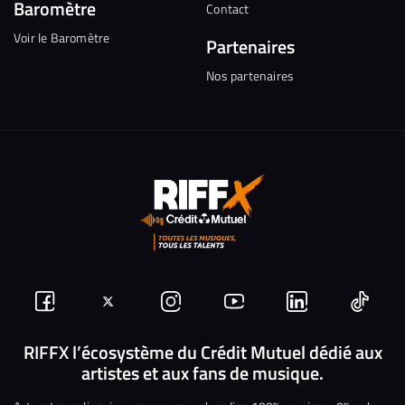
Baromètre
Contact
Voir le Baromètre
Partenaires
Nos partenaires
Suivez-
Suivez-
Nous
Nous
Nous
Nous
nous
nous
rejoindre
rejoindre
rejoindre
rejoi
RIFFX l’écosystème du Crédit Mutuel dédié aux
artistes et aux fans de musique.
sur
sur
sur
sur
sur
sur
Facebook
Twitter
Instagram
YouTube
Linkedin
Tikto