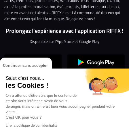
Actus, tremplins, jeux concours, web radios 100% musique, 0% pub,
aide à la professionnalisation, événements, billetterie, mur du son,
mise en avant de talents… RIFFX c’est LA communauté de ceux qui
aiment et ceux qui font la musique. Rejoignez-nous !
Prolongez l'expérience avec l'application RIFFX !
Disponible sur l'App Store et Google Play
Continuer sans accepter
Salut c'est nous...
les Cookies !
Confidentialité
Gestion des cookies
On a attendu d'être sûrs que le contenu de
ce site vous intéresse avant de vous
Conditions générales d’utilisation
Mentions légales
déranger, mais on aimerait bien vous accompagner pendant votre
visite...
Aide en ligne
Crédit Mutuel
Inscription
×
ouvrez les webradios RIFFX
C'est OK pour vous ?
Accessibilité : non conforme
ez en exclusivité sur VIBES le titre de la révé
Lire la politique de confidentialité