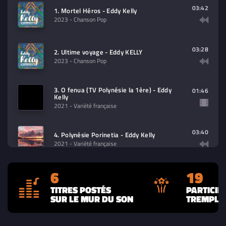
contenu à lire (audio/video)
03:42
1. Mortel Héros - Eddy Kelly
2023
- Chanson Pop
03:28
2. Ultime voyage - Eddy KELLY
2023
- Chanson Pop
3. O fenua (TV Polynésie la 1ère) - Eddy
01:46
Kelly
2021
- Variété française
03:40
4. Polynésie Porinetia - Eddy Kelly
2021
- Variété française
6
19
02:58
5. Par-delà l'océan - Eddy Kelly
2021
- Variété française
TITRES POSTÉS
PARTICIP
SUR LE MUR DU SON
TREMPLIN
04:01
6. O Fenua - Eddy Kelly