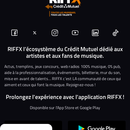
Suivez-
Suivez-
Nous
Nous
Nous
Nous
nous
nous
rejoindre
rejoindre
rejoindre
rejoi
RIFFX l’écosystème du Crédit Mutuel dédié aux
artistes et aux fans de musique.
sur
sur
sur
sur
sur
sur
Facebook
Twitter
Instagram
YouTube
Linkedin
Tikto
Actus, tremplins, jeux concours, web radios 100% musique, 0% pub,
aide à la professionnalisation, événements, billetterie, mur du son,
mise en avant de talents… RIFFX c’est LA communauté de ceux qui
aiment et ceux qui font la musique. Rejoignez-nous !
Prolongez l'expérience avec l'application RIFFX !
Disponible sur l'App Store et Google Play