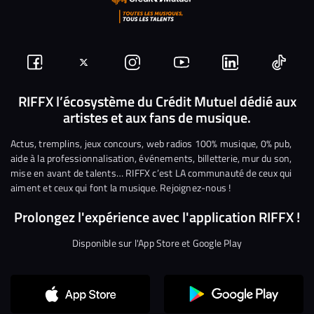
Suivez-
Suivez-
Nous
Nous
Nous
Nous
nous
nous
rejoindre
rejoindre
rejoindre
rejoi
RIFFX l’écosystème du Crédit Mutuel dédié aux
artistes et aux fans de musique.
sur
sur
sur
sur
sur
sur
Facebook
Twitter
Instagram
YouTube
Linkedin
Tikto
Actus, tremplins, jeux concours, web radios 100% musique, 0% pub,
aide à la professionnalisation, événements, billetterie, mur du son,
mise en avant de talents… RIFFX c’est LA communauté de ceux qui
aiment et ceux qui font la musique. Rejoignez-nous !
Prolongez l'expérience avec l'application RIFFX !
Disponible sur l'App Store et Google Play