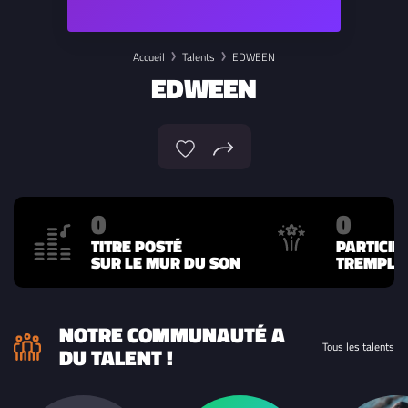
Accueil
Talents
EDWEEN
EDWEEN
0
0
TITRE POSTÉ
PARTICIP
SUR LE MUR DU SON
TREMPLIN
NOTRE COMMUNAUTÉ A
Tous les talents
DU TALENT !