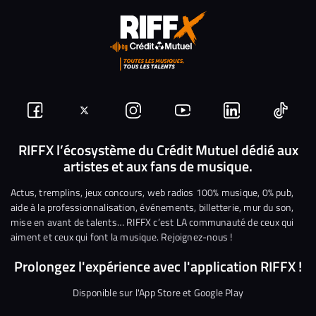
Suivez-
Suivez-
Nous
Nous
Nous
Nous
nous
nous
rejoindre
rejoindre
rejoindre
rejoi
RIFFX l’écosystème du Crédit Mutuel dédié aux
artistes et aux fans de musique.
sur
sur
sur
sur
sur
sur
Facebook
Twitter
Instagram
YouTube
Linkedin
Tikto
Actus, tremplins, jeux concours, web radios 100% musique, 0% pub,
aide à la professionnalisation, événements, billetterie, mur du son,
mise en avant de talents… RIFFX c’est LA communauté de ceux qui
aiment et ceux qui font la musique. Rejoignez-nous !
Prolongez l'expérience avec l'application RIFFX !
Disponible sur l'App Store et Google Play