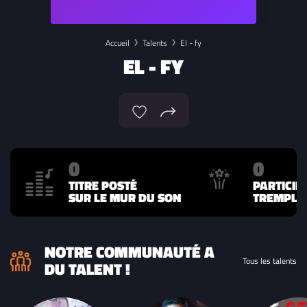
Accueil
Talents
El - fy
EL - FY
0
0
TITRE POSTÉ
PARTICIP
SUR LE MUR DU SON
TREMPLIN
NOTRE COMMUNAUTÉ A
Tous les talents
DU TALENT !