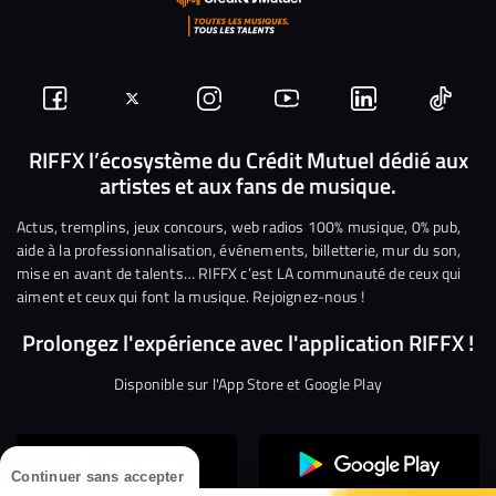
Suivez-
Suivez-
Nous
Nous
Nous
Nous
nous
nous
rejoindre
rejoindre
rejoindre
rejoi
RIFFX l’écosystème du Crédit Mutuel dédié aux
artistes et aux fans de musique.
sur
sur
sur
sur
sur
sur
Facebook
Twitter
Instagram
YouTube
Linkedin
Tikto
Actus, tremplins, jeux concours, web radios 100% musique, 0% pub,
aide à la professionnalisation, événements, billetterie, mur du son,
mise en avant de talents… RIFFX c’est LA communauté de ceux qui
aiment et ceux qui font la musique. Rejoignez-nous !
Prolongez l'expérience avec l'application RIFFX !
Disponible sur l'App Store et Google Play
Continuer sans accepter