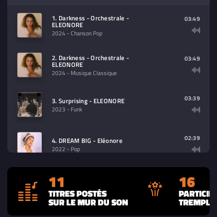
Sélectionnez dans la playlist un
contenu à lire (audio/video)
1. Darkness - Orchestrale -
03:49
ELEONORE
2024
- Chanson Pop
2. Darkness - Orchestrale -
03:49
ELEONORE
2024
- Musique Classique
03:39
3. Surprising - ELEONORE
2023
- Funk
02:39
4. DREAM BIG - Eléonore
2022
- Pop
11
16
5. GUIDE ME - Eléonore feat. Matthew
03:11
Cue
TITRES POSTÉS
PARTICIP
2022
- RnB
SUR LE MUR DU SON
TREMPLIN