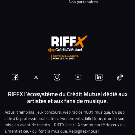
Nos partenaires
Suivez-
Suivez-
Nous
Nous
Nous
Nous
nous
nous
rejoindre
rejoindre
rejoindre
rejoi
RIFFX l’écosystème du Crédit Mutuel dédié aux
artistes et aux fans de musique.
sur
sur
sur
sur
sur
sur
Facebook
Twitter
Instagram
YouTube
Linkedin
Tikto
Actus, tremplins, jeux concours, web radios 100% musique, 0% pub,
aide à la professionnalisation, événements, billetterie, mur du son,
mise en avant de talents… RIFFX c’est LA communauté de ceux qui
aiment et ceux qui font la musique. Rejoignez-nous !