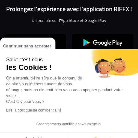
Prolongez l'expérience avec l'application RIFFX !
Disponible sur l'App Store et Google Play
Continuer sans accepter
Salut c'est nous...
les Cookies !
On a attendu d'être sûrs que le contenu de
Confidentialité
Gestion des cookies
ce site vous intéresse avant de vous
Conditions générales d’utilisation
Mentions légales
déranger, mais on aimerait bien vous accompagner pendant votre
visite...
Aide en ligne
Crédit Mutuel
Inscription
×
ouvrez les webradios RIFFX
C'est OK pour vous ?
Accessibilité : non conforme
ez en exclusivité sur VIBES le titre de la révé
Lire la politique de confidentialité
Politique de divulgation de vulnérabilités
tion RIFFX DJ DROZO, "One More Time" (feat.
er x MC Luana)
Consentements certifiés par
Darkness - Orchestrale
-
ELEONORE