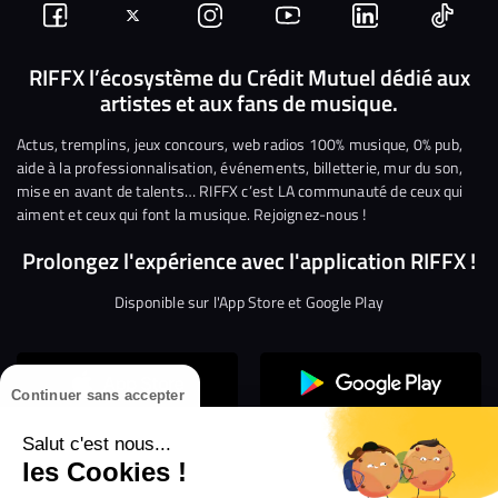
Suivez-
Suivez-
Nous
Nous
Nous
Nous
nous
nous
rejoindre
rejoindre
rejoindre
rejoi
RIFFX l’écosystème du Crédit Mutuel dédié aux
artistes et aux fans de musique.
sur
sur
sur
sur
sur
sur
Facebook
Twitter
Instagram
YouTube
Linkedin
Tikto
Actus, tremplins, jeux concours, web radios 100% musique, 0% pub,
aide à la professionnalisation, événements, billetterie, mur du son,
mise en avant de talents… RIFFX c’est LA communauté de ceux qui
aiment et ceux qui font la musique. Rejoignez-nous !
Prolongez l'expérience avec l'application RIFFX !
Disponible sur l'App Store et Google Play
Continuer sans accepter
Salut c'est nous...
les Cookies !