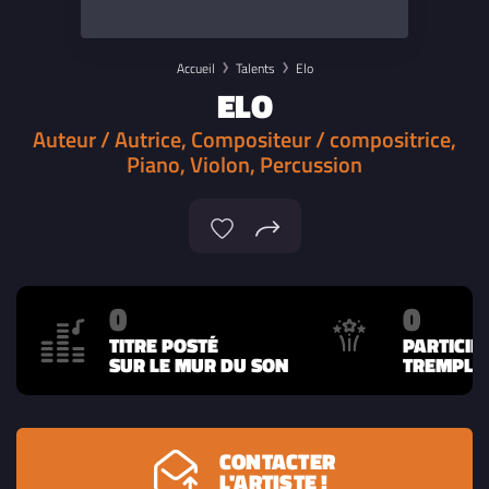
Accueil
Talents
Elo
ELO
Auteur / Autrice, Compositeur / compositrice,
Piano, Violon, Percussion
0
0
TITRE POSTÉ
PARTICIP
SUR LE MUR DU SON
TREMPLIN
CONTACTER
L'ARTISTE !