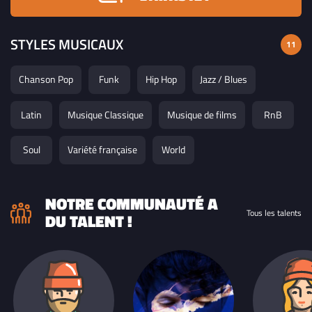
STYLES MUSICAUX
11
Chanson Pop
Funk
Hip Hop
Jazz / Blues
Latin
Musique Classique
Musique de films
RnB
Soul
Variété française
World
NOTRE COMMUNAUTÉ A
Tous les talents
DU TALENT !