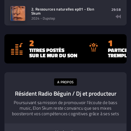
2. Ressources naturelles ep01 - Elon
29:58
Skum
2024
- Dupstep
2
1
TITRES POSTÉS
PARTICIP
SUR LE MUR DU SON
TREMPLIN
A PROPOS
Résident Radio Béguin / Dj et producteur
Poursuivant sa mission de promouvoir l'écoute de bass
music, Elon Skum reste convaincu que ses mixes
boosteront vos compétences cognitives grâce à ses sets
inspirés par les idéaux transhumanistes. Créant des
ambiances intenses, il invite chaque auditeur à embarquer
dans un voyage musical envoutant. Grâce au support de