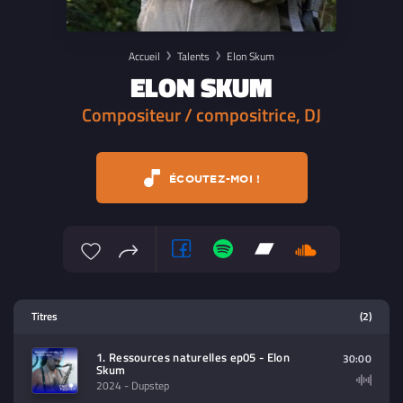
Accueil
Talents
Elon Skum
ELON SKUM
Compositeur / compositrice, DJ
ÉCOUTEZ-MOI !
Lecteur multimedia
Titres
(2)
Sélectionnez dans la playlist un
contenu à lire (audio/video)
1. Ressources naturelles ep05 - Elon
30:00
Skum
2024
- Dupstep