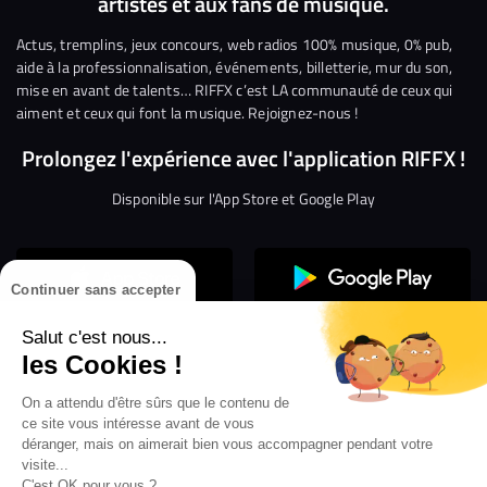
artistes et aux fans de musique.
sur
sur
sur
sur
sur
sur
Facebook
Twitter
Instagram
YouTube
Linkedin
Tikto
Actus, tremplins, jeux concours, web radios 100% musique, 0% pub,
aide à la professionnalisation, événements, billetterie, mur du son,
mise en avant de talents… RIFFX c’est LA communauté de ceux qui
aiment et ceux qui font la musique. Rejoignez-nous !
Prolongez l'expérience avec l'application RIFFX !
Disponible sur l'App Store et Google Play
Continuer sans accepter
Salut c'est nous...
les Cookies !
Confidentialité
Gestion des cookies
On a attendu d'être sûrs que le contenu de
ce site vous intéresse avant de vous
Conditions générales d’utilisation
Mentions légales
déranger, mais on aimerait bien vous accompagner pendant votre
visite...
Aide en ligne
Crédit Mutuel
Inscription
×
C'est OK pour vous ?