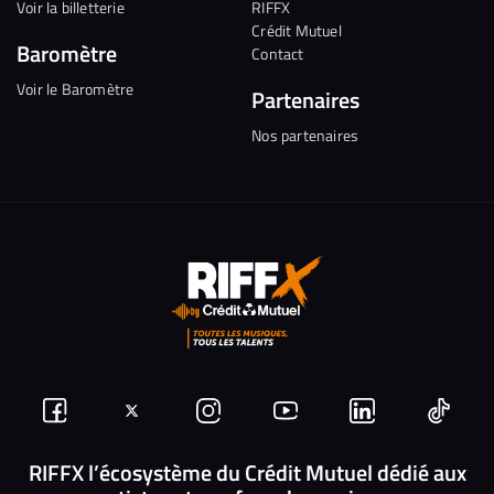
Voir la billetterie
RIFFX
Crédit Mutuel
Baromètre
Contact
Voir le Baromètre
Partenaires
Nos partenaires
Suivez-
Suivez-
Nous
Nous
Nous
Nous
nous
nous
rejoindre
rejoindre
rejoindre
rejoi
RIFFX l’écosystème du Crédit Mutuel dédié aux