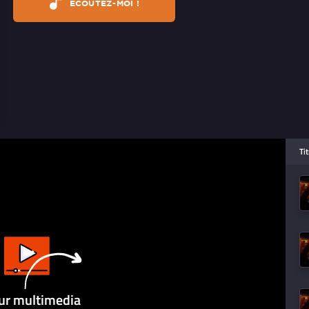
ÉCOUTEZ-MOI !
Ti
ur multimedia