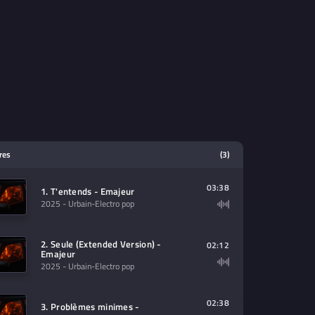
tres
(3)
03:38
1. T'entends - Emajeur
2025
- Urbain-Electro pop
2. Seule (Extended Version) -
02:12
Emajeur
2025
- Urbain-Electro pop
02:38
3. Problèmes minimes -