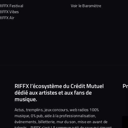
RIFFX Festival
Voir le Baromètre
RIFFX Vibes
RIFFX Air
RIFFX l’écosystème du Crédit Mutuel
Pr
dédié aux artistes et aux fans de
musique.
Actus, tremplins, jeux concours, web radios 100%
musique, 0% pub, aide à la professionnalisation,
événements, billetterie, mur du son, mise en avant de
talents… RIFFX c’est LA communauté de ceux qui aiment