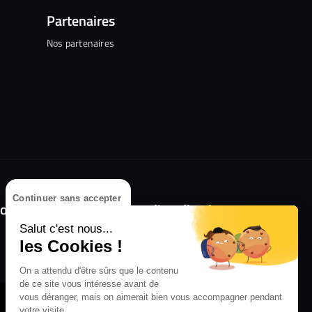
Partenaires
Nos partenaires
Continuer sans accepter
olongez l'expérience avec l'application
RIFFX !
Salut c'est nous...
les Cookies !
Disponible sur l'App Store et Google Play
On a attendu d'être sûrs que le contenu
de ce site vous intéresse avant de
vous déranger, mais on aimerait bien vous accompagner pendant
votre visite...