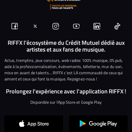
Suivez-
Suivez-
Nous
Nous
Nous
Nous
nous
nous
rejoindre
rejoindre
rejoindre
rejoi
RIFFX l’écosystème du Crédit Mutuel dédié aux
artistes et aux fans de musique.
sur
sur
sur
sur
sur
sur
Facebook
Twitter
Instagram
YouTube
Linkedin
Tikto
Actus, tremplins, jeux concours, web radios 100% musique, 0% pub,
aide à la professionnalisation, événements, billetterie, mur du son,
mise en avant de talents… RIFFX c’est LA communauté de ceux qui
aiment et ceux qui font la musique. Rejoignez-nous !
Prolongez l'expérience avec l'application RIFFX !
Disponible sur l'App Store et Google Play
Continuer sans accepter