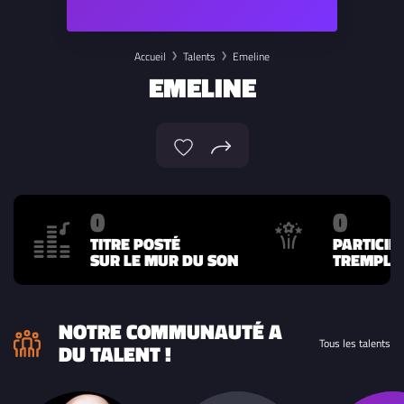
Accueil
Talents
Emeline
EMELINE
0
0
TITRE POSTÉ
PARTICIP
SUR LE MUR DU SON
TREMPLIN
NOTRE COMMUNAUTÉ A
Tous les talents
DU TALENT !