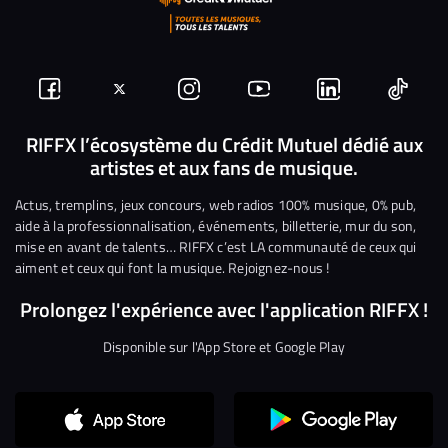
Suivez-
Suivez-
Nous
Nous
Nous
Nous
nous
nous
rejoindre
rejoindre
rejoindre
rejoi
RIFFX l’écosystème du Crédit Mutuel dédié aux
artistes et aux fans de musique.
sur
sur
sur
sur
sur
sur
Facebook
Twitter
Instagram
YouTube
Linkedin
Tikto
Actus, tremplins, jeux concours, web radios 100% musique, 0% pub,
aide à la professionnalisation, événements, billetterie, mur du son,
mise en avant de talents… RIFFX c’est LA communauté de ceux qui
aiment et ceux qui font la musique. Rejoignez-nous !
Prolongez l'expérience avec l'application RIFFX !
Disponible sur l'App Store et Google Play